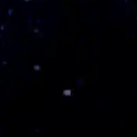
Criação de Logo
Identidade Visual
Design Gráfico
Cards Sociais
Redes Sociais
AnyDesk