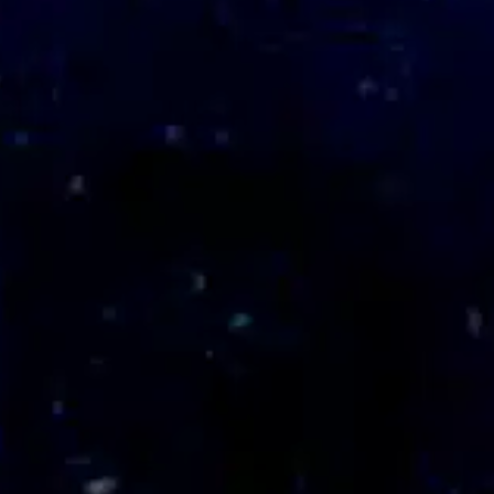
Criação de Sites
Atualização de Sites
Otimização de Sites - SEO
Anuncie no Google - ADS
Criação de Sites no Brasil
Marketing Digital no Brasil
Hospedagem de Websites
Registramos Seu Domínio