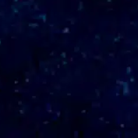
E-MAIL
contato@wdsites.com.br
ATENDIMENTO
Seg à Sex - 09:00 às 18:00
LOCALIZAÇÃO
Porto Alegre - RS