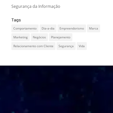
Segurança da Informação
Tags
Comportamento
Dia-a-dia
Empreendorismo
Marca
Marketing
Negócios
Planejamento
Relacionamento com Cliente
Segurança
Vida
WHATSAPP
(51) 98102.2004