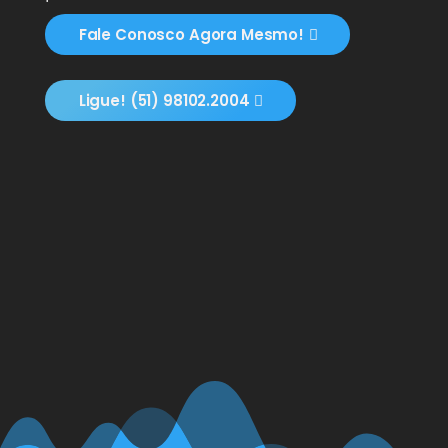
Fale Conosco Agora Mesmo!
Ligue! (51) 98102.2004
N
Sua Marca, Sua Identidade
Criamos identidade visual
completa para posicionar sua
empresa no mercado e gerar
reconhecimento imediato da sua
marca.