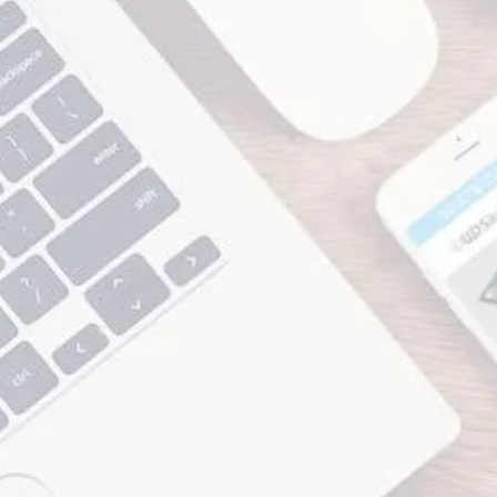
zer! Nós somos a WD Sites Marketi
s Completas Para Seu
Solicite Orçamento Sem Compromisso!