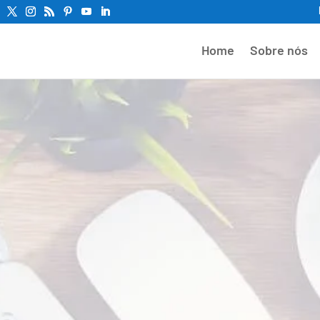
Home
Sobre nós
 Sites em Tangará
MT
eting Digital Para Criação de
Serra
nto de sites em Tan