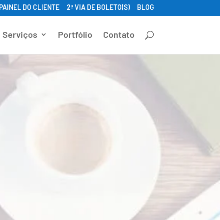
PAINEL DO CLIENTE
2ª VIA DE BOLETO(S)
BLOG
Serviços
Portfólio
Contato
 da Serra -
 Sites em Tangará da
gará da Serra