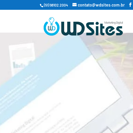
contato@wdsites.com.br
(51) 98102.2004
Criação de
Sua Agência de Mark
Desenvolvime